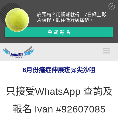
肩頸痛？用網球就得！7日網上影
片課程，跟住做舒緩痛楚。
免 費 報 名
6月份痛症伸展班@尖沙咀
只接受WhatsApp 查詢及
報名 Ivan #92607085