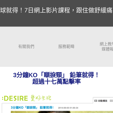
球就得！7日網上影片課程，跟住做舒緩痛
網上教
有關我們
服務範疇
媒體
3分鐘KO「瞓捩頸」 鉛筆就得！
超過十七萬點擊率