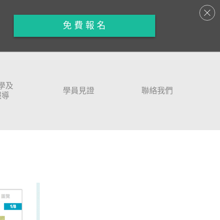
免 費 報 名
學及
學員見證
聯絡我們
報導