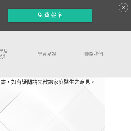
免 費 報 名
學及
學員見證
聯絡我們
報導
報書，如有疑問請先徵詢家庭醫生之意見。